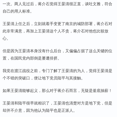
一次。两人见过后，蒋介石觉得王晏清很正直，谈吐文雅，符合
自己的用人标准。
王晏清上任之后，立刻就着手变更了南京的城防部署，蒋介石对
此非常满意，再加上王晏清这个人不贪，蒋介石对他也比较放
心。
但是因为王晏清本身没有什么后台，又偏偏占据了这么关键的位
置，在国民党内部倒是屡遭排挤。
我党在渡江战役之前，专门了解了王晏清的为人，觉得王晏清是
个不错的突破口，便让地下党员陆平与其接触。
如果王晏清能够起义，那么对于蒋介石而言，无疑是釜底抽薪！
王晏清和陆平很早就相识了，王晏清也清楚对方是地下党，但是
却并不介意，因为他认为陆平也是正派人。