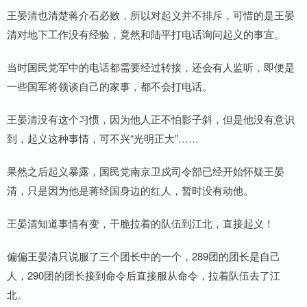
王晏清也清楚蒋介石必败，所以对起义并不排斥，可惜的是王晏
清对地下工作没有经验，竟然和陆平打电话询问起义的事宜。
当时国民党军中的电话都需要经过转接，还会有人监听，即便是
一些国军将领谈自己的家事，都不会打电话。
王晏清没有这个习惯，因为他人正不怕影子斜，但是他没有意识
到，起义这种事情，可不兴“光明正大”……
果然之后起义暴露，国民党南京卫戍司令部已经开始怀疑王晏
清，只是因为他是蒋经国身边的红人，暂时没有动他。
王晏清知道事情有变，干脆拉着的队伍到江北，直接起义！
偏偏王晏清只说服了三个团长中的一个，289团的团长是自己
人，290团的团长接到命令后直接服从命令，拉着队伍去了江
北。