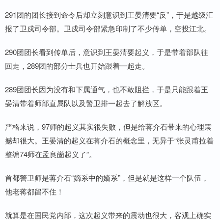
291团的团长接到命令后却立刻意识到王晏清要“反”，于是越级汇
报了卫戍司令部。卫戍司令部紧急印制了不少传单，空投江北。
290团团长看到传单后，意识到王晏清要起义，于是带着部队往
回走，289团的部分士兵也开始跟着一起走。
289团团长因为没有和下属通气，也不敢阻拦，于是只能跟着王
晏清带着师部直属队以及警卫排一起去了解放区。
严格来说，97师的起义其实很失败，但是给蒋介石带来的心理震
撼却很大。王晏清的起义在蒋介石的概念里，无异于“张灵甫拉着
整编74师在孟良崮起义了”。
首都警卫师是蒋介石“嫡系中的嫡系”，但是就是这样一个队伍，
他老蒋都留不住！
就算是在国民党内部，这次起义带来的震动也很大，客观上确实