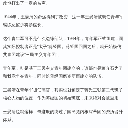
此也打出了一定的名声。
1944年，王晏清的命运得到了改变，这一年王晏清被调任青年军
编练总监少将参谋长。
这个青年军可不是什么边缘部队，1944年，青年军正式组建，而
其实际控制者正是“太子”蒋经国。蒋经国回国之后，就开始模仿
共青团建设“三民主义青年团”。
青年军，则是基于三民主义青年团建立的，该部也是蒋介石为了
和我党争夺青年，同时给蒋经国磨资历而建立的队伍。
王晏清在青年军担任高官，其实也就预定了蒋氏王朝第二代班子
核心人物的位置，作为蒋经国的初始班底，未来绝对会被重用。
王晏清也就这样，奇迹般的绕过了国民党内根深蒂固的资历晋升
体系。