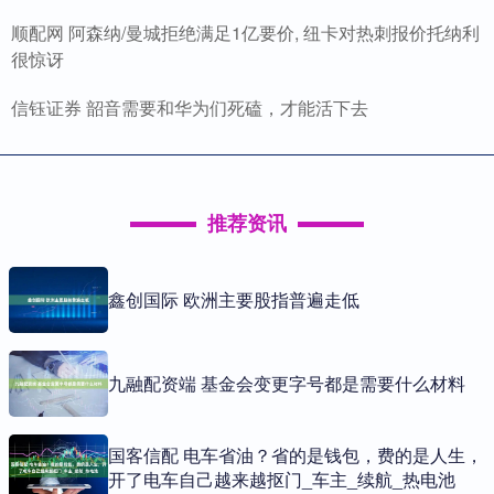
顺配网 阿森纳/曼城拒绝满足1亿要价, 纽卡对热刺报价托纳利
很惊讶
信钰证券 韶音需要和华为们死磕，才能活下去
推荐资讯
鑫创国际 欧洲主要股指普遍走低
九融配资端 基金会变更字号都是需要什么材料
国客信配 电车省油？省的是钱包，费的是人生，
开了电车自己越来越抠门_车主_续航_热电池