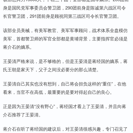
身是国民党军事委员会警卫团，290团前身是陈诚第六战区司令
长官警卫团，291团前身是顾祝同第三战区司令长官警卫团。
该部全员美械，有美军教官、美军军事顾问，战术体系全盘模仿
美军，首都警卫师的军官全部都是黄埔背景，主要指挥官必须是
蒋介石的嫡系。
王晏清严格来说，是不够格的，但是王晏清是蒋经国的嫡系，蒋
氏王朝是家天下，父子之间没必要分的那么清楚。
王晏清自己其实也没有想到，自己将会担负这样的“重任”，在他
看来，当官不在高低，最重要的是要对得起自己的良心。
正是因为王晏清“没有野心”，蒋经国才看上了王晏清，并且向蒋
介石推荐了王晏清。
蒋介石在听了蒋经国的建议后，对王晏清很感兴趣，专门召见了