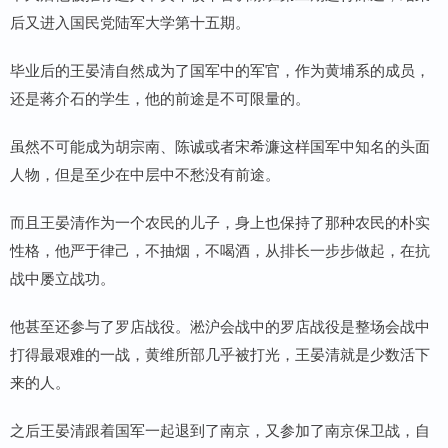
后又进入国民党陆军大学第十五期。
毕业后的王晏清自然成为了国军中的军官，作为黄埔系的成员，
还是蒋介石的学生，他的前途是不可限量的。
虽然不可能成为胡宗南、陈诚或者宋希濂这样国军中知名的头面
人物，但是至少在中层中不愁没有前途。
而且王晏清作为一个农民的儿子，身上也保持了那种农民的朴实
性格，他严于律己，不抽烟，不喝酒，从排长一步步做起，在抗
战中屡立战功。
他甚至还参与了罗店战役。淞沪会战中的罗店战役是整场会战中
打得最艰难的一战，黄维所部几乎被打光，王晏清就是少数活下
来的人。
之后王晏清跟着国军一起退到了南京，又参加了南京保卫战，自