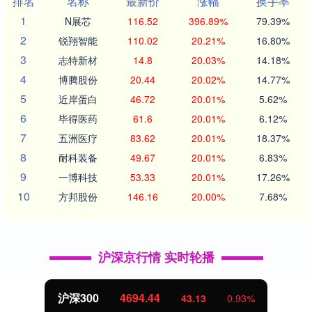
排名
名称
最新价
涨幅
换手率
1
N展芯
116.52
396.89%
79.39%
2
锐翔智能
110.02
20.21%
16.80%
3
志特新材
14.8
20.03%
14.18%
4
博腾股份
20.44
20.02%
14.77%
5
近岸蛋白
46.72
20.01%
5.62%
6
毕得医药
61.6
20.01%
6.12%
7
五洲医疗
83.62
20.01%
18.37%
8
耐科装备
49.67
20.01%
6.83%
9
一博科技
53.33
20.01%
17.26%
10
方邦股份
146.16
20.00%
7.68%
沪深京行情 实时轮播
北证50
1134.24
11.37
1.01%