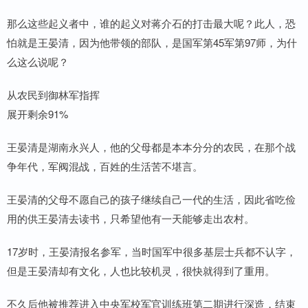
那么这些起义者中，谁的起义对蒋介石的打击最大呢？此人，恐
怕就是王晏清，因为他带领的部队，是国军第45军第97师，为什
么这么说呢？
从农民到御林军指挥
展开剩余91%
王晏清是湖南永兴人，他的父母都是本本分分的农民，在那个战
争年代，军阀混战，百姓的生活苦不堪言。
王晏清的父母不愿自己的孩子继续自己一代的生活，因此省吃俭
用的供王晏清去读书，只希望他有一天能够走出农村。
17岁时，王晏清报名参军，当时国军中很多基层士兵都不认字，
但是王晏清却有文化，人也比较机灵，很快就得到了重用。
不久后他被推荐进入中央军校军官训练班第二期进行深造，结束