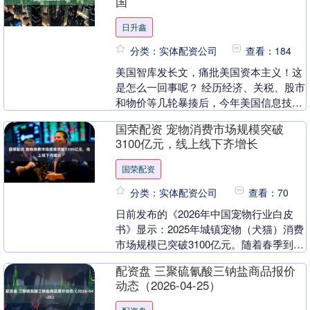
国
日升鑫
分类：实体配资公司
查看：184
美国智库发长文，痛批美国资本主义！这
是怎么一回事呢？ 经历经济、关税、股市
和物价等几轮暴揍后，今年美国信息技术
与创新基金会终于拿出了一篇名为《为技
国荣配资 宠物消费市场规模突破
术经济战争做准....
3100亿元，线上线下齐增长
国荣配资
分类：实体配资公司
查看：70
日前发布的《2026年中国宠物行业白皮
书》显示：2025年城镇宠物（犬猫）消费
市场规模已突破3100亿元。随着春季到
来，宠物消费也更加火热，宠物友好型商
配资盘 三聚硫氰酸三钠盐商品报价
店客流持....
动态（2026-04-25）