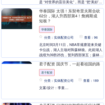
是 “对世界的盲目美化”，而是 “把‘美好’当
成需要用心感知的馈赠，知道‘它从不是轰
华泰国际 太强！东契奇里夫斯合砍
轰....
62分，湖人升西部第4！詹姆斯成
短板？
华泰国际
分类：实体配资公司
查看：96
北京时间3月11日，NBA常规赛迎来关键
卡位战，湖人主场对阵森林狼。此前湖人
战绩为39胜25负，暂列西部第五；森林狼
此前战绩40胜24负，暂列西部第四。赛前
君子配资 国庆节，一起看祖国的路
湖人....
君子配资
分类：实体配资公司
查看：189
文案/设计：李童....