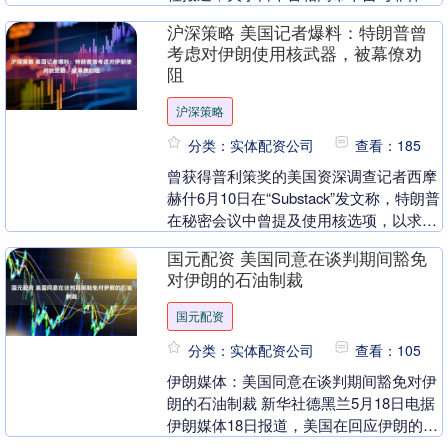
总统马科斯将于 28 日首脑会谈后发表的
沪深策略 美国记者爆料：特朗普曾
联合....
考虑对伊朗使用核武器，被幕僚劝
阻
沪深策略
分类：实体配资公司
查看：185
曾获得普利策奖的美国资深调查记者西摩
赫什6月10日在“Substack”发文称，特朗普
在秘密会议中曾提及使用核选项，以求更
快结束伊朗战争。 文章援引白宫内部人
国元配资 美国同意在谈判期间豁免
士....
对伊朗的石油制裁
国元配资
分类：实体配资公司
查看：105
伊朗媒体：美国同意在谈判期间豁免对伊
朗的石油制裁 新华社德黑兰5月18日电据
伊朗媒体18日报道，美国在回应伊朗的新
谈判文本中，同意在谈判期间豁免对伊朗