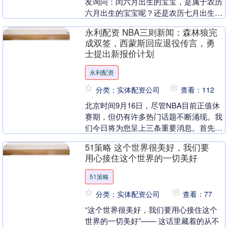
友询问：闰六月出生的宝宝，是属于农历
六月出生的宝宝呢？还是农历七月出生的
宝宝？ 其实，闰月是阴历中才会出现的，
永利配资 NBA三则新闻：森林狼完
而农历是以节....
成双签，西蒙斯回应退役传言，勇
士提出新报价计划
永利配资
分类：实体配资公司
查看：112
北京时间9月16日，尽管NBA目前正值休
赛期，但仍有许多热门话题不断涌现。我
们今日将为您呈上三条重要消息。首先，
森林狼官方已确认与海兰德和约，并与朱
51策略 这个世界很美好，我们要
赞签下了为期....
用心接住这个世界的一切美好
51策略
分类：实体配资公司
查看：77
“这个世界很美好，我们要用心接住这个
世界的一切美好”—— 这话里藏着的从不