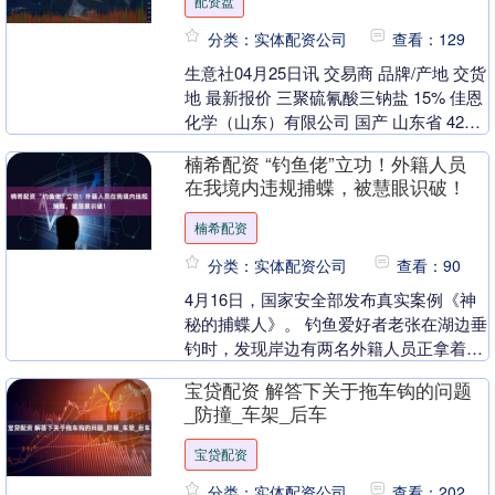
配资盘
分类：实体配资公司
查看：129
生意社04月25日讯 交易商 品牌/产地 交货
地 最新报价 三聚硫氰酸三钠盐 15% 佳恩
化学（山东）有限公司 国产 山东省 4200
元/吨 （文章来源：生意社....
楠希配资 “钓鱼佬”立功！外籍人员
在我境内违规捕蝶，被慧眼识破！
楠希配资
分类：实体配资公司
查看：90
4月16日，国家安全部发布真实案例《神
秘的捕蝶人》。 钓鱼爱好者老张在湖边垂
钓时，发现岸边有两名外籍人员正拿着捕
虫网捕捉蝴蝶，十分吵闹，声音吓跑了鱼
宝贷配资 解答下关于拖车钩的问题
群，这让老张....
_防撞_车架_后车
宝贷配资
分类：实体配资公司
查看：202