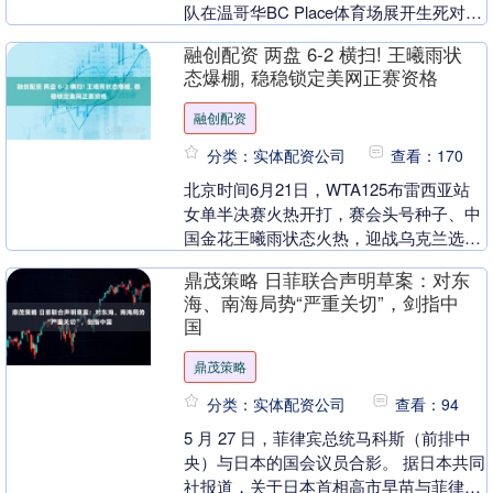
队在温哥华BC Place体育场展开生死对
决。历经120分钟苦战无果，两队进入
融创配资 两盘 6-2 横扫! 王曦雨状
残....
态爆棚, 稳稳锁定美网正赛资格
融创配资
分类：实体配资公司
查看：170
北京时间6月21日，WTA125布雷西亚站
女单半决赛火热开打，赛会头号种子、中
国金花王曦雨状态火热，迎战乌克兰选手
索博列娃。本场比赛王曦雨全程掌控赛场
鼎茂策略 日菲联合声明草案：对东
节奏，攻防....
海、南海局势“严重关切”，剑指中
国
鼎茂策略
分类：实体配资公司
查看：94
5 月 27 日，菲律宾总统马科斯（前排中
央）与日本的国会议员合影。 据日本共同
社报道，关于日本首相高市早苗与菲律宾