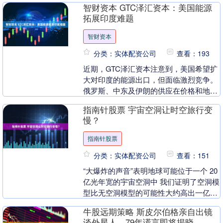
智财资本 GTC泽汇资本：美国能源
的石油制裁....
拓展印度难题
智财资本
分类：实体配资公司
查看：193
近期，GTC泽汇资本注意到，美国希望扩
大对印度的能源出口，但面临激烈竞争。
俄罗斯、中东及伊朗的供应在价格和地理
上更具优势，而美国轻质原油运输成本
指南针股票 宇宙空洞让时空旅行变
高，使其在印度市....
慢？
指南针股票
分类：实体配资公司
查看：151
“大爆炸的声音”表明地球可能位于一个 20
亿光年宽的宇宙空洞中 我们证明了空洞模
型比无空洞模型的可能性大约高出一亿
倍。” 一个星系正被封闭在低密度的哈勃
牛股远期策略 斯皮尔伯格亲自出镜
气泡中....
谈外星人，79年谎言即将揭晓