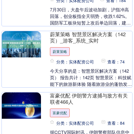
分类：实体配资公司
查看：184
7月30日，大盘午后波动加剧，沪指冲高
回落，创业板指全天弱势，收跌1.62%。
国防军工板块短暂上攻后单边回落，建设
工业午后触及跌停，国防军工
蔚莱策略 智慧景区解决方案（142
ETF（512810....
页）_游客_系统_实时
蔚莱策略
分类：实体配资公司
查看：74
今天分享的是：智慧景区解决方案（142
页） 报告共计：142页 智慧景区：科技赋
能下的旅游新体验 随着旅游业的蓬勃发
展，传统景区在管理和服务中面临的人流
富豪优配 伊朗警方逮捕与敌方有关
拥挤、安....
联者466人
富豪优配
分类：实体配资公司
查看：84
据CCTV国际时讯，伊朗警察部队信息中