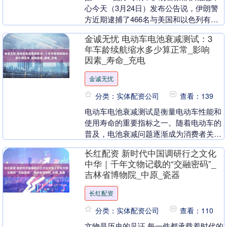
心今天（3月24日）发布公告说，伊朗警
方近期逮捕了466名与美国和以色列有关
联的叛国分子。公告称，这些被捕人员试
金诚无忧 电动车电池衰减测试：3
图扰乱公众....
年车龄续航缩水多少算正常_影响
因素_寿命_充电
金诚无忧
分类：实体配资公司
查看：139
电动车电池衰减测试是衡量电动车性能和
使用寿命的重要指标之一。随着电动车的
普及，电池衰减问题逐渐成为消费者关注
的焦点。本文将围绕“3年车龄续航缩水多
长红配资 新时代中国调研行之文化
少算正常”这一....
中华｜千年文物记载的“交融密码”_
吉林省博物院_中原_瓷器
长红配资
分类：实体配资公司
查看：110
文物是历史的见证 每一件都承载着时代的