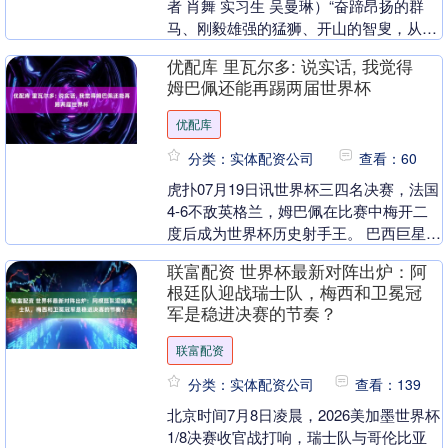
者 肖舞 实习生 吴曼琳）“奋蹄昂扬的群
马、刚毅雄强的猛狮、开山的智叟，从来
不只是审美图景，更是一件件创作于民族
优配库 里瓦尔多: 说实话, 我觉得
危亡时刻的....
姆巴佩还能再踢两届世界杯
优配库
分类：实体配资公司
查看：60
虎扑07月19日讯世界杯三四名决赛，法国
4-6不敌英格兰，姆巴佩在比赛中梅开二
度后成为世界杯历史射手王。 巴西巨星里
瓦尔多点评本场比赛。 正文 两队轰入10
联富配资 世界杯最新对阵出炉：阿
粒进....
根廷队迎战瑞士队，梅西和卫冕冠
军是稳进决赛的节奏？
联富配资
分类：实体配资公司
查看：139
北京时间7月8日凌晨，2026美加墨世界杯
1/8决赛收官战打响，瑞士队与哥伦比亚