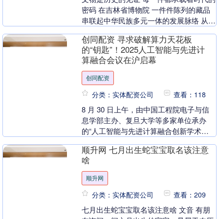
密码 在吉林省博物院 一件件陈列的藏品
串联起中华民族多元一体的发展脉络 从早
期边疆与中原互动 到宋代瓷器工艺的卓越
创同配资 寻求破解算力天花板
成就 ....
的“钥匙”！2025人工智能与先进计
算融合会议在沪启幕
创同配资
分类：实体配资公司
查看：118
8 月 30 日上午，由中国工程院电子与信
息学部主办、复旦大学等多家单位承办
的“人工智能与先进计算融合创新学术会
议”在上海开幕。 本次会议以“探索计算与
顺升网 七月出生蛇宝宝取名该注意
智能双向....
啥
顺升网
分类：实体配资公司
查看：209
七月出生蛇宝宝取名该注意啥 文音 有朋