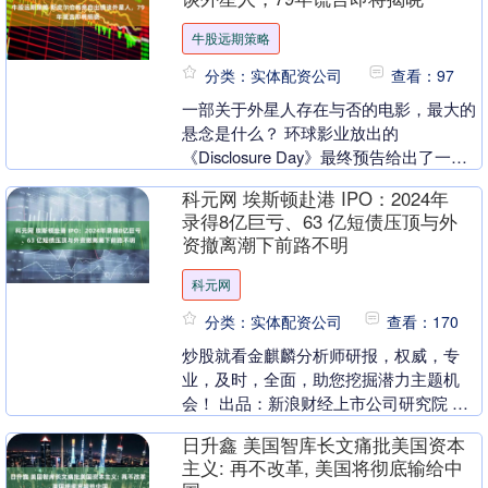
牛股远期策略
分类：实体配资公司
查看：97
一部关于外星人存在与否的电影，最大的
悬念是什么？ 环球影业放出的
《Disclosure Day》最终预告给出了一个
意外答案：导演本人出来说话了。斯皮尔
科元网 埃斯顿赴港 IPO：2024年
伯格在这支....
录得8亿巨亏、63 亿短债压顶与外
资撤离潮下前路不明
科元网
分类：实体配资公司
查看：170
炒股就看金麒麟分析师研报，权威，专
业，及时，全面，助您挖掘潜力主题机
会！ 出品：新浪财经上市公司研究院 作
者：喜乐 近日，A股上市公司南京埃斯顿
日升鑫 美国智库长文痛批美国资本
自动化股份有限公....
主义: 再不改革, 美国将彻底输给中