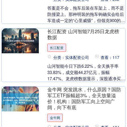
答案是不会，拖车后装在车架上，而不是
防撞梁上。那种明装的拖车钩确实会给后
车造成一定的“心里威慑”，但领克900的拖
车钩是电动隐藏的，不能称之为“流氓
长江配资 山河智能7月25日龙虎榜
钩”哈。 发....
数据
长江配资
分类：实体配资公司
查看：117
山河智能今日下跌6.22%，全天换手率
33.83%，成交额44.27亿元，振幅
17.47%。龙虎榜数据显示，深股通净买入
1857.60万元，营业部席位合计净卖出....
金牛网 突发跳水，什么原因？国防
军工ETF振幅超3%，全天放量溢
价！机构：国防军工向上空间广
阔，向下有底
金牛网