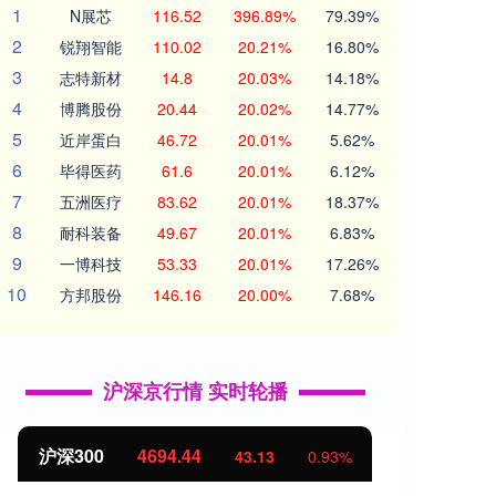
1
N展芯
116.52
396.89%
79.39%
2
锐翔智能
110.02
20.21%
16.80%
3
志特新材
14.8
20.03%
14.18%
4
博腾股份
20.44
20.02%
14.77%
5
近岸蛋白
46.72
20.01%
5.62%
6
毕得医药
61.6
20.01%
6.12%
7
五洲医疗
83.62
20.01%
18.37%
8
耐科装备
49.67
20.01%
6.83%
9
一博科技
53.33
20.01%
17.26%
10
方邦股份
146.16
20.00%
7.68%
沪深京行情 实时轮播
北证50
1134.24
创业
11.37
1.01%