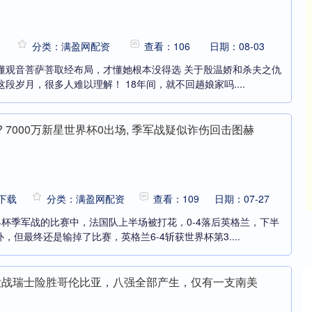
分类：满盈网配资
查看：106
日期：08-03
懂观音菩萨菩取经布局，才懂她根本没得选 关于殷温娇和杀夫之仇
段岁月，很多人难以理解！ 18年间，就不回趟娘家吗....
? 7000万新星世界杯0出场, 季军战疑似诈伤回击图赫
下载
分类：满盈网配资
查看：109
日期：07-27
界杯季军战的比赛中，法国队上半场被打花，0-4落后英格兰，下半
但最终还是输掉了比赛，英格兰6-4斩获世界杯第3....
大战瑞士险胜哥伦比亚，八强全部产生，仅有一支南美
沪深300
4694.44
42%
43.13
0.93%