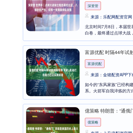
深资管
来源：乐配网配资官网
北京时间7月8日，本届世
白卷，最终通过点球大战，瑞
富源优配 时隔44年试
富源优配
来源：金猪配资APP下
如今的“东风家族”已经
系。火箭军自我淬炼的方式
億策略 特朗普：“通俄
億策略