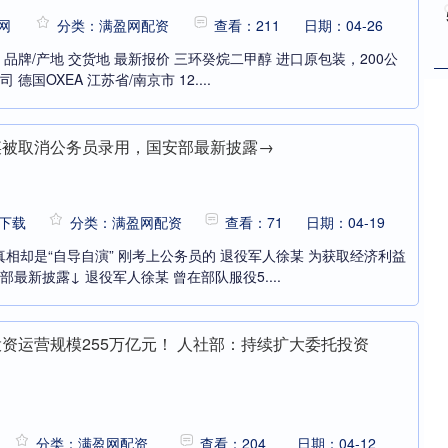
网
分类：满盈网配资
查看：211
日期：04-26
商 品牌/产地 交货地 最新报价 三环癸烷二甲醇 进口原包装，200公
德国OXEA 江苏省/南京市 12....
某被取消公务员录用，国安部最新披露→
P下载
分类：满盈网配资
查看：71
日期：04-19
真相却是“自导自演” 刚考上公务员的 退役军人徐某 为获取经济利益
部最新披露↓ 退役军人徐某 曾在部队服役5....
投资运营规模255万亿元！ 人社部：持续扩大委托投资
分类：满盈网配资
查看：204
日期：04-12