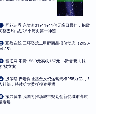
​同花证券 东契奇31+11+11仍无缘日最佳，抱歉
1
阿德巴约1战刷5个历史第一神迹
​互盈在线 三环癸烷二甲醇商品报价动态（2026-
2
04-25）
​普汇网 消费156.9元实收157元，餐馆“反向抹
3
零”被立案
​股策略 养老保险基金投资运营规模255万亿元！
4
人社部：持续扩大委托投资规模
​振兴资本 我国将推动城市规划创新促城市高质
5
量发展