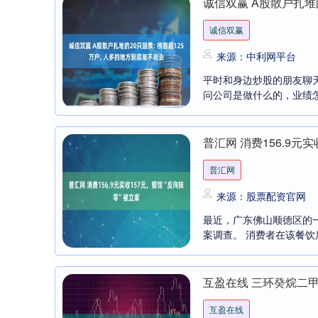
诚信双赢 A股散户扎堆的
诚信双赢
来源：中利网平台
平时和身边炒股的朋友聊
问公司是做什么的，业绩怎
普汇网 消费156.9元
普汇网
来源：股票配资官网
最近，广东佛山顺德区的一
案调查。 消费者在该餐饮店
互盈在线 三环癸烷二甲醇
互盈在线