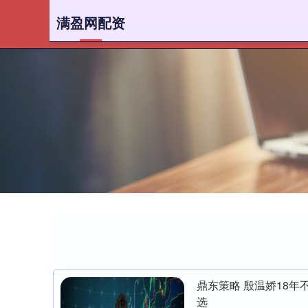
满盈网配资
首页
鼎东策略 殷温娇18
选