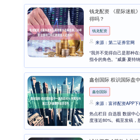
钱龙配资 《星际迷航
得吗？
钱龙配资
来源：第二证券官网
“我并不觉得自己是那种
指令的角色。”威廉·夏特
鑫创国际 权识国际盘
鑫创国际
来源：富祥配资APP下
热点栏目 自选股 数据中心
度涨近80%。截至发稿，股价