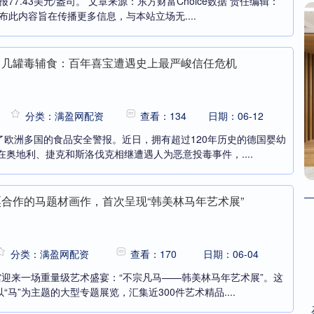
77.43美元/盎司。 文章来源：东方财富Choice数据 责任编辑：
布此内容旨在传播更多信息，与本站立场无....
，几罐毒辅食：百年喜宝遭遇史上最严峻信任危机
分类：满盈网配资
查看：134
日期：06-12
了欧洲多国的食品安全警报。近日，拥有超过120年历史的德国婴幼
在奥地利、捷克和斯洛伐克相继遭遇人为恶意投毒事件，....
粟合作的马题材画作，首次呈现“韩美林马年艺术展”
分类：满盈网配资
查看：170
日期：06-04
馆迎来一场重量级艺术盛宴：“不宗凡马——韩美林马年艺术展”。这
马”为主题的大型专题展览，汇集近300件艺术精品....