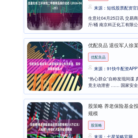
来源：短线股票配资官
生意社04月25日讯 交易
斤/桶 南京科正化工有限公司 
优配良品 退役军人徐
优配良品
来源：91快牛配资AP
“热心群众”自称发现间谍 
竟主动泄密 …… 国家安全
股策略 养老保险基金
规模
股策略
来源：七星策略官网