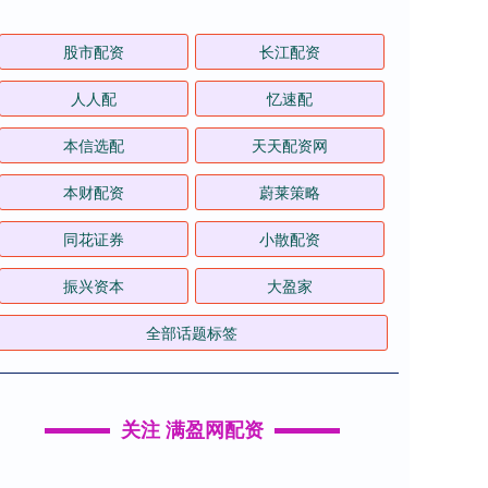
股市配资
长江配资
人人配
忆速配
本信选配
天天配资网
本财配资
蔚莱策略
同花证券
小散配资
振兴资本
大盈家
全部话题标签
关注 满盈网配资