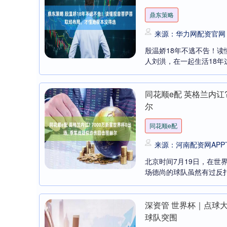
鼎东策略
来源：华力网配资官网
殷温娇18年不逃不告！读
人刘洪，在一起生活18年这
同花顺e配 英格兰内讧
尔
同花顺e配
来源：河南配资网APP
北京时间7月19日，在世
场德尚的球队虽然有过反扑，
深资管 世界杯｜点球
深证成指
14311.01
8
1.02%
200.89
1.
球队突围