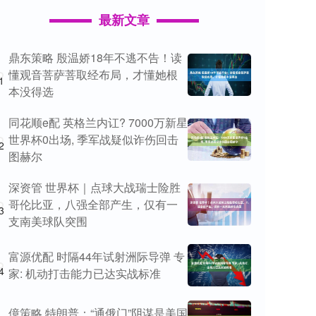
最新文章
鼎东策略 殷温娇18年不逃不告！读
懂观音菩萨菩取经布局，才懂她根
1
本没得选
同花顺e配 英格兰内讧? 7000万新星
世界杯0出场, 季军战疑似诈伤回击
2
图赫尔
深资管 世界杯｜点球大战瑞士险胜
哥伦比亚，八强全部产生，仅有一
3
支南美球队突围
富源优配 时隔44年试射洲际导弹 专
4
家: 机动打击能力已达实战标准
億策略 特朗普：“通俄门”阴谋是美国