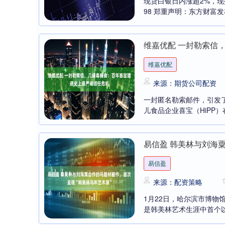
现货白银日内涨超2%，现报
98 郑重声明：东方财富发
维嘉优配 一封勒索信
维嘉优配
来源：期货公司配资
一封匿名勒索邮件，引发
儿食品企业喜宝（HiPP）
易信盈 韩美林与刘海
易信盈
来源：配资策略
1月22日，哈尔滨市博物
是韩美林艺术生涯中首个以“