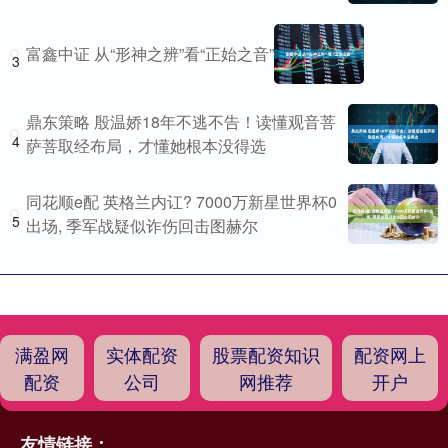
富鑫中证 从“形神之辨”看“正始之音”
3
鼎东策略 殷温娇18年不逃不告！读懂观音菩
4
萨菩取经布局，才懂她根本没得选
同花顺e配 英格兰内讧? 7000万新星世界杯0
5
出场, 季军战疑似诈伤回击图赫尔
满盈网
实体配资
股票配资知识
配资网上
配资
公司
网推荐
开户
友情链接：