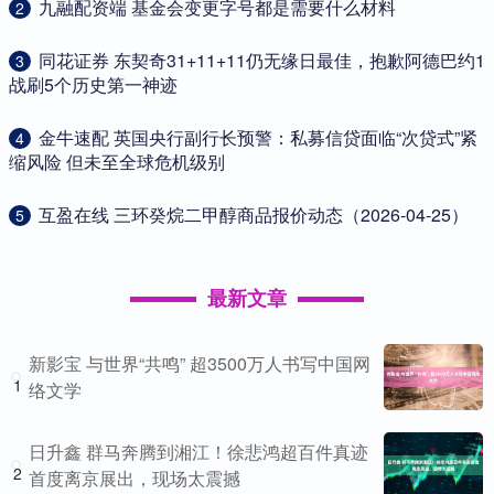
​九融配资端 基金会变更字号都是需要什么材料
2
​同花证券 东契奇31+11+11仍无缘日最佳，抱歉阿德巴约1
3
战刷5个历史第一神迹
​金牛速配 英国央行副行长预警：私募信贷面临“次贷式”紧
4
缩风险 但未至全球危机级别
​互盈在线 三环癸烷二甲醇商品报价动态（2026-04-25）
5
最新文章
新影宝 与世界“共鸣” 超3500万人书写中国网
1
络文学
日升鑫 群马奔腾到湘江！徐悲鸿超百件真迹
2
首度离京展出，现场太震撼