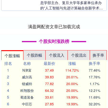
息学部主办、复旦大学等多家单位承办
的“人工智能与先进计算融合创新学术会
议”在上海开幕。 本次会议以“探索计算与
智能双向....
满盈网配资文章已加载完成
个股实时涨跌榜
个股跌幅
个股流入
个股流出
换手率
个股涨幅
排名
名称
最新价
涨幅
换手率
1
N津富
37.49
114.72%
77.46%
2
威尔高
39.83
20.01%
17.76%
3
锴威特
77.82
20.00%
1.17%
4
科翔股份
64.32
20.00%
12.21%
5
蜀道装备
33.61
19.99%
11.69%
6
中巨芯
27.85
19.99%
32.20%