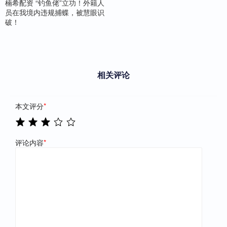
楠希配资 “钓鱼佬”立功！外籍人
员在我境内违规捕蝶，被慧眼识
破！
相关评论
本文评分
*
评论内容
*