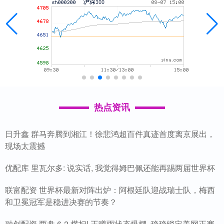
热点资讯
日升鑫 群马奔腾到湘江！徐悲鸿超百件真迹首度离京展出，
现场太震撼
优配库 里瓦尔多: 说实话, 我觉得姆巴佩还能再踢两届世界杯
联富配资 世界杯最新对阵出炉：阿根廷队迎战瑞士队，梅西
和卫冕冠军是稳进决赛的节奏？
融创配资 两盘 6-2 横扫! 王曦雨状态爆棚, 稳稳锁定美网正赛