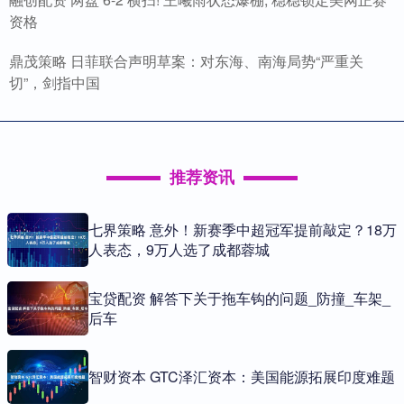
资格
鼎茂策略 日菲联合声明草案：对东海、南海局势“严重关
切”，剑指中国
推荐资讯
七界策略 意外！新赛季中超冠军提前敲定？18万
人表态，9万人选了成都蓉城
宝贷配资 解答下关于拖车钩的问题_防撞_车架_
后车
智财资本 GTC泽汇资本：美国能源拓展印度难题