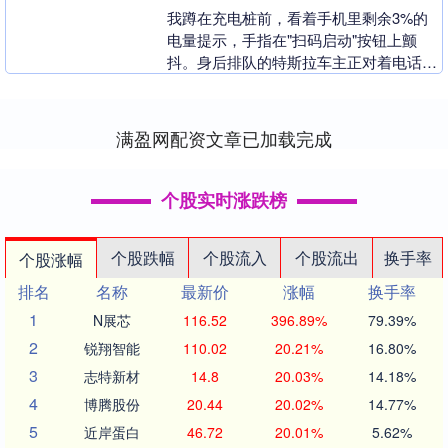
我蹲在充电桩前，看着手机里剩余3%的
电量提示，手指在"扫码启动"按钮上颤
抖。身后排队的特斯拉车主正对着电话咆
哮："堵了四十分钟还没轮到！你们电爹
的命也是命！"这....
满盈网配资文章已加载完成
个股实时涨跌榜
个股跌幅
个股流入
个股流出
换手率
个股涨幅
排名
名称
最新价
涨幅
换手率
1
N展芯
116.52
396.89%
79.39%
2
锐翔智能
110.02
20.21%
16.80%
3
志特新材
14.8
20.03%
14.18%
4
博腾股份
20.44
20.02%
14.77%
5
近岸蛋白
46.72
20.01%
5.62%