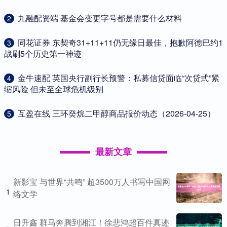
​九融配资端 基金会变更字号都是需要什么材料
2
​同花证券 东契奇31+11+11仍无缘日最佳，抱歉阿德巴约1
3
战刷5个历史第一神迹
​金牛速配 英国央行副行长预警：私募信贷面临“次贷式”紧
4
缩风险 但未至全球危机级别
​互盈在线 三环癸烷二甲醇商品报价动态（2026-04-25）
5
最新文章
新影宝 与世界“共鸣” 超3500万人书写中国网
1
络文学
日升鑫 群马奔腾到湘江！徐悲鸿超百件真迹