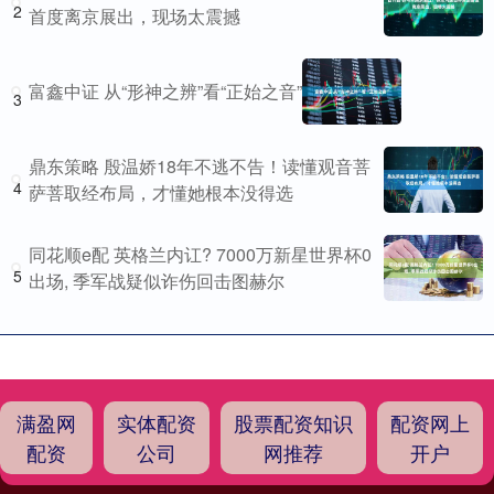
2
首度离京展出，现场太震撼
富鑫中证 从“形神之辨”看“正始之音”
3
鼎东策略 殷温娇18年不逃不告！读懂观音菩
4
萨菩取经布局，才懂她根本没得选
同花顺e配 英格兰内讧? 7000万新星世界杯0
5
出场, 季军战疑似诈伤回击图赫尔
满盈网
实体配资
股票配资知识
配资网上
配资
公司
网推荐
开户