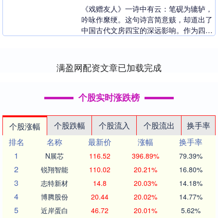
《戏赠友人》一诗中有云：笔砚为辘轳，
吟咏作縻绠。这句诗言简意赅，却道出了
中国古代文房四宝的深远影响。作为四宝
之一的砚台，承载着历代文人雅士的心血
与情感，早已不单....
满盈网配资文章已加载完成
个股实时涨跌榜
个股跌幅
个股流入
个股流出
换手率
个股涨幅
排名
名称
最新价
涨幅
换手率
1
N展芯
116.52
396.89%
79.39%
2
锐翔智能
110.02
20.21%
16.80%
3
志特新材
14.8
20.03%
14.18%
4
博腾股份
20.44
20.02%
14.77%
5
近岸蛋白
46.72
20.01%
5.62%