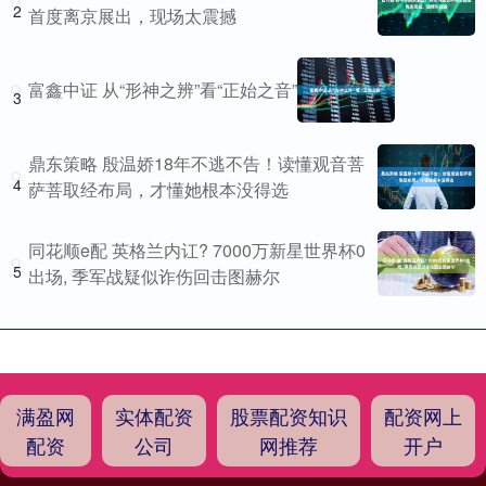
2
首度离京展出，现场太震撼
富鑫中证 从“形神之辨”看“正始之音”
3
鼎东策略 殷温娇18年不逃不告！读懂观音菩
4
萨菩取经布局，才懂她根本没得选
同花顺e配 英格兰内讧? 7000万新星世界杯0
5
出场, 季军战疑似诈伤回击图赫尔
满盈网
实体配资
股票配资知识
配资网上
配资
公司
网推荐
开户