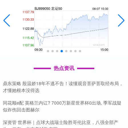
热点资讯
鼎东策略 殷温娇18年不逃不告！读懂观音菩萨菩取经布局，
才懂她根本没得选
同花顺e配 英格兰内讧? 7000万新星世界杯0出场, 季军战疑
似诈伤回击图赫尔
深资管 世界杯｜点球大战瑞士险胜哥伦比亚，八强全部产