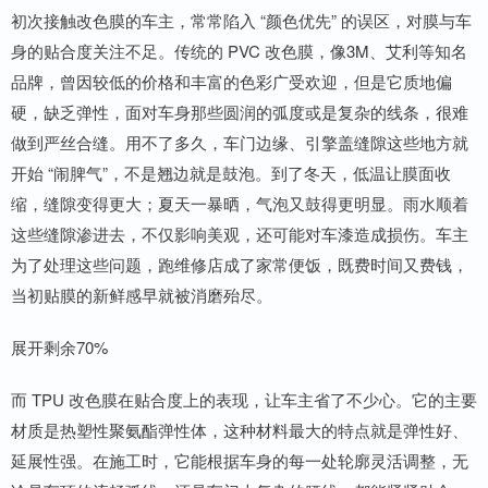
初次接触改色膜的车主，常常陷入 “颜色优先” 的误区，对膜与车
身的贴合度关注不足。传统的 PVC 改色膜，像3M、艾利等知名
品牌，曾因较低的价格和丰富的色彩广受欢迎，但是它质地偏
硬，缺乏弹性，面对车身那些圆润的弧度或是复杂的线条，很难
做到严丝合缝。用不了多久，车门边缘、引擎盖缝隙这些地方就
开始 “闹脾气”，不是翘边就是鼓泡。到了冬天，低温让膜面收
缩，缝隙变得更大；夏天一暴晒，气泡又鼓得更明显。雨水顺着
这些缝隙渗进去，不仅影响美观，还可能对车漆造成损伤。车主
为了处理这些问题，跑维修店成了家常便饭，既费时间又费钱，
当初贴膜的新鲜感早就被消磨殆尽。
展开剩余70%
而 TPU 改色膜在贴合度上的表现，让车主省了不少心。它的主要
材质是热塑性聚氨酯弹性体，这种材料最大的特点就是弹性好、
延展性强。在施工时，它能根据车身的每一处轮廓灵活调整，无