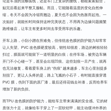
论是车顶的流畅弧线，还是车门上复杂的腰线，都能紧紧贴合，
贴完后看起来平整又服帖。而且，它能随着温度的变化自然伸
缩，冬天不会因为冷缩而翘边，夏天也不会因为热胀而起泡。一
次贴好，就能长时间保持这种完美状态，不用再为边缘问题频繁
跑维修店，让车主有更多时间去享受用车的乐趣。
开车上路，小刮小蹭在所难免，但传统改色膜的防护能力却常常
让人失望。PVC 改色膜硬度较高，韧性却很差，路边的树枝轻轻
扫过，膜面就可能留下一道明显的白痕；在停车场，被旁边车辆
开门不小心碰一下，甚至会出现凹痕。这些划痕一旦产生，就再
也无法修复，看着爱车身上的 “伤痕” 越来越多，车主心里别提多
别扭了。更让人头疼的是，路上飞溅的小石子，有时能直接穿透
PVC 膜，伤到下面的原厂漆，最后还得花钱去补漆，反而给养车
增加了新的负担。
而TPU 改色膜的防护能力，能给车主带来满满的安全感。它的材
质张力十足，就像给车子穿上了一层软铠甲，能主动缓冲外界的