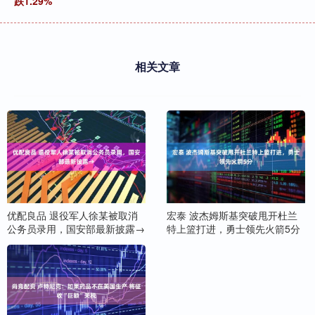
跌1.29%
相关文章
优配良品 退役军人徐某被取消
宏泰 波杰姆斯基突破甩开杜兰
公务员录用，国安部最新披露→
特上篮打进，勇士领先火箭5分