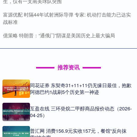
生，仅有一支南美球队突围
富源优配 时隔44年试射洲际导弹 专家: 机动打击能力已达实
战标准
億策略 特朗普：“通俄门”阴谋是美国历史上最大骗局
推荐资讯
同花证券 东契奇31+11+11仍无缘日最佳，抱歉
阿德巴约1战刷5个历史第一神迹
互盈在线 三环癸烷二甲醇商品报价动态（2026-
04-25）
普汇网 消费156.9元实收157元，餐馆“反向抹