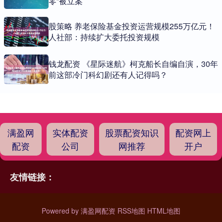
零”被立案
股策略 养老保险基金投资运营规模255万亿元！
人社部：持续扩大委托投资规模
钱龙配资 《星际迷航》柯克船长自编自演，30年
前这部冷门科幻剧还有人记得吗？
满盈网
实体配资
股票配资知识
配资网上
配资
公司
网推荐
开户
友情链接：
Powered by
满盈网配资
RSS地图
HTML地图