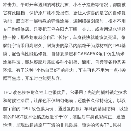
冲击力。平时开车遇到的树枝刮擦、小石子撞击等情况，都能被
它有效阻挡，保护原厂漆不受损伤。更让人惊喜的是它的自修复
功能，膜面有一层特殊的弹性涂层，遇到细微划痕时，根本不用
专门跑维修店。只要把车停在阳光下晒一会儿，或者用温水轻轻
擦一擦，那些划痕就会自己 “长好”，车身很快就能恢复亮泽。像
驭能宇宙采用高耐久、耐黄变的聚己内酯粒子为原材料的TPU基
膜，配合高性能热修复、自修复涂层和CARAPAX龟甲仿生纳米
涂层科技，能从容应对路面各种小刮擦、酸雨、鸟粪等各种恶劣
环境。有了这种 “小伤自己好” 的能力，车主再也不用为一点小剐
蹭而焦虑，开车时也能更从容。
TPU 改色膜在耐久性上也很优异。它采用了先进的颜料锁定技术
和耐候性涂层，让颜色不仅均匀饱满，还能长久保持稳定。以驭
能宇宙的 TPU 改色膜为例，通过复刻原厂车漆的基因结构，以独
有的PNST技术让橘皮纹近乎于“0”，装贴后车身色彩纯正、通透
饱满，呈现出超越原厂车漆的非凡质感。甄选的塔尖TPU原材